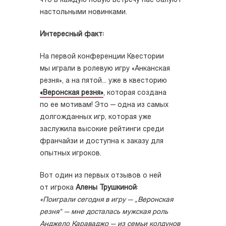
что в каждую новую встречу нас балуют
настольными новинками.
Интересный факт:
На первой конференции Квестории
мы играли в ролевую игру «Анканская
резня», а на пятой... уже в квесторию
«Веронская резня»
, которая создана
по ее мотивам! Это — одна из самых
долгожданных игр, которая уже
заслужила высокие рейтинги среди
франчайзи и доступна к заказу для
опытных игроков.
Вот один из первых отзывов о ней
от игрока
Алены Трушкиной
:
«Поиграли сегодня в игру — „Веронская
резня“ — мне досталась мужская роль
Анджело Караваджо — из семьи колдунов