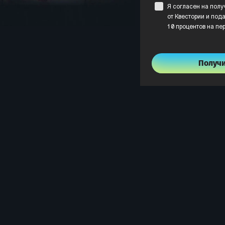
Я согласен на пол
от Квестории и пода
10 процентов на пе
Получ