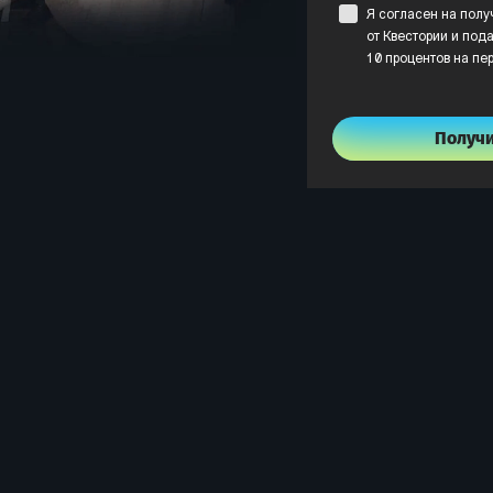
Я согласен на пол
от Квестории и пода
10 процентов на пе
Получ