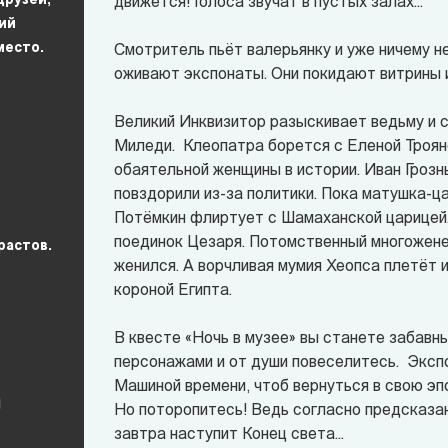
друзей,
движется! Голоса звучат в пустых залах...
ий
место.
Смотритель пьёт валерьянку и уже ничему н
оживают экспонаты. Они покидают витрины 
Великий Инквизитор разыскивает ведьму и с
Миледи. Клеопатра борется с Еленой Троян
обаятельной женщины в истории. Иван Грозн
повздорили из-за политики. Пока матушка-ц
Потёмкин флиртует с Шамаханской царицей.
поединок Цезаря. Потомственный многожене
растов.
женился. А ворчливая мумия Хеопса плетёт 
короной Египта.
В
квесте
«
Ночь в музее
» вы станете забавн
персонажами и от души повеселитесь. Экс
Машиной времени, чтоб вернуться в свою эпо
Но поторопитесь! Ведь согласно предсказ
завтра наступит Конец света...